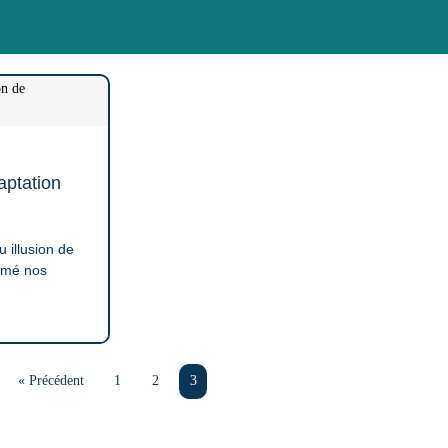
aptation
u illusion de
rmé nos
« Précédent
1
2
3